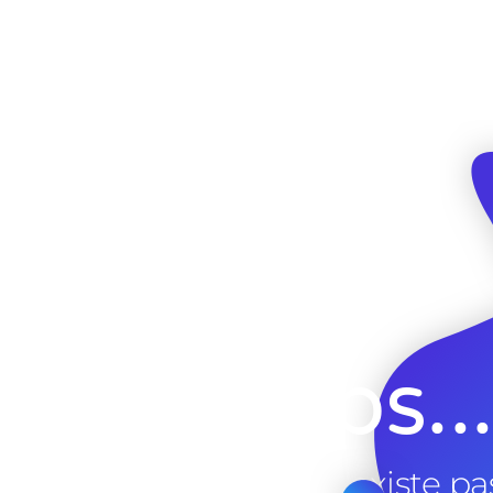
Ooops..
cette page n'existe pa